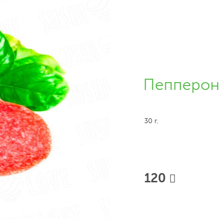
Пепперо
30 г.
120