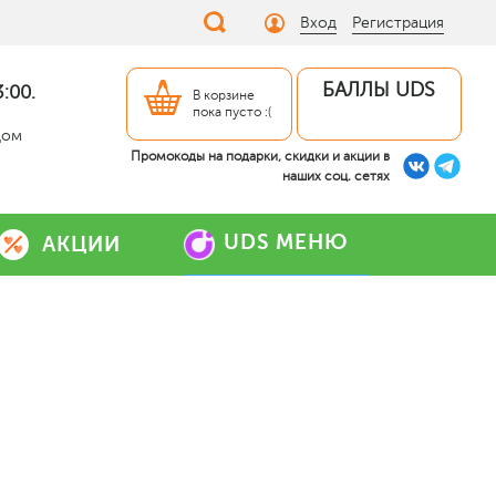
Вход
Регистрация
БАЛЛЫ UDS
:00.
В корзине
пока пусто :(
дом
Промокоды на подарки, скидки и акции в
наших соц. сетях
UDS МЕНЮ
АКЦИИ