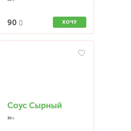
90
ХОЧУ
Соус Сырный
30 г.