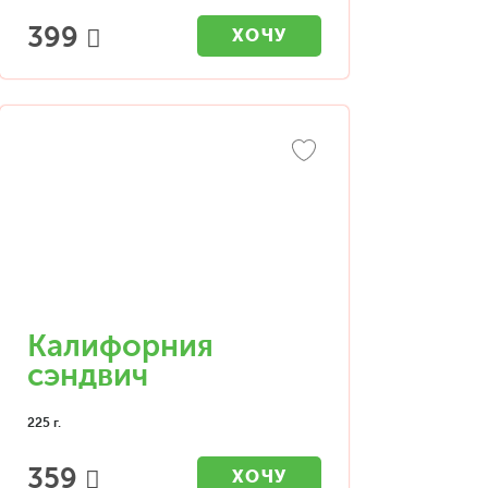
399
ХОЧУ
Калифорния
сэндвич
225 г.
359
ХОЧУ