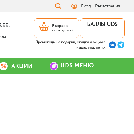
Вход
Регистрация
БАЛЛЫ UDS
:00.
В корзине
пока пусто :(
дом
Промокоды на подарки, скидки и акции в
наших соц. сетях
UDS МЕНЮ
АКЦИИ