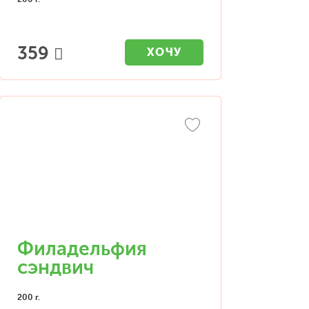
359
ХОЧУ
Филадельфия
сэндвич
200 г.