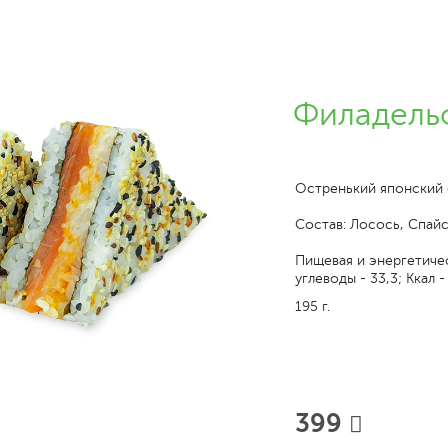
Филадель
Остренький японский с
Состав: Лосось, Спайс
Пищевая и энергетическ
углеводы - 33,3; Ккал -
195 г.
399