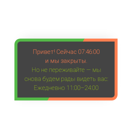
Привет! Сейчас
07:46:00
и мы закрыты.
Но не переживайте — мы
снова будем рады видеть вас:
Ежедневно 11:00–24:00