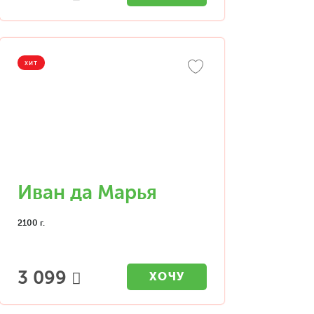
ХИТ
Иван да Марья
2100 г.
3 099
ХОЧУ