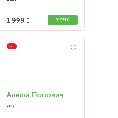
1 999
ХОЧУ
ХИТ
Алеша Попович
720 г.