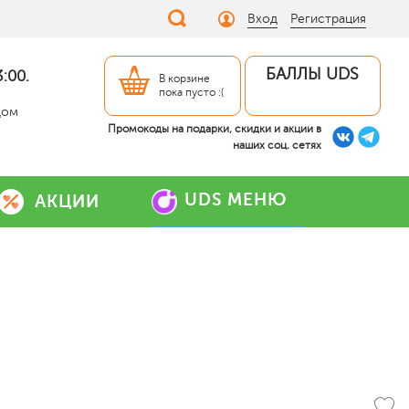
Вход
Регистрация
БАЛЛЫ UDS
:00.
В корзине
пока пусто :(
дом
Промокоды на подарки, скидки и акции в
наших соц. сетях
UDS МЕНЮ
АКЦИИ