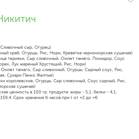
Никитич
 Сливочный сыр, Огурец)
ный краб, Огурцы, Рис, Нори, Креветка черноморская сушеная)
ица терияки, Сыр сливочный, Омлет тамаго, Помидор, Соус
орех, Лук жареный Хрустящий, Рис, Нори)
 Омлет тамаго, Сыр сливочный, Огурцы, Сырный соус, Рис,
ая, Сухари Панко Желтые)
ки королевские, Огурцы, Сыр сливочный, Соус сырный, Рис,
морская сушеная)
ая ценность в 100 гр. продукта: жиры - 5,1; белки - 4,1;
 159,4. Срок хранения 6 часов при t от +2 до +6.