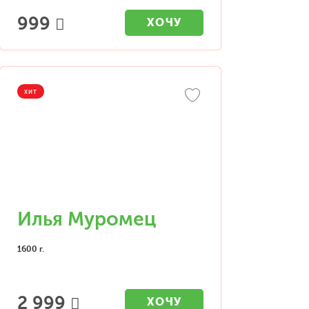
999
ХОЧУ
ХИТ
Илья Муромец
1600 г.
2 999
ХОЧУ