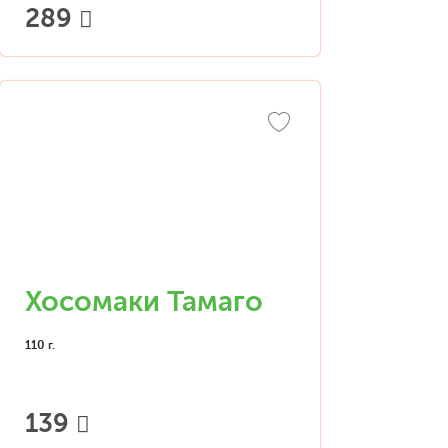
289
Хосомаки Тамаго
110 г.
139