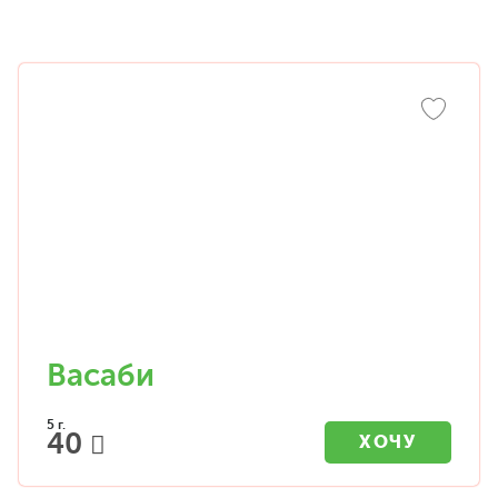
Васаби
5 г.
40
ХОЧУ