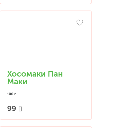
Хосомаки Пан
Маки
100 г.
99