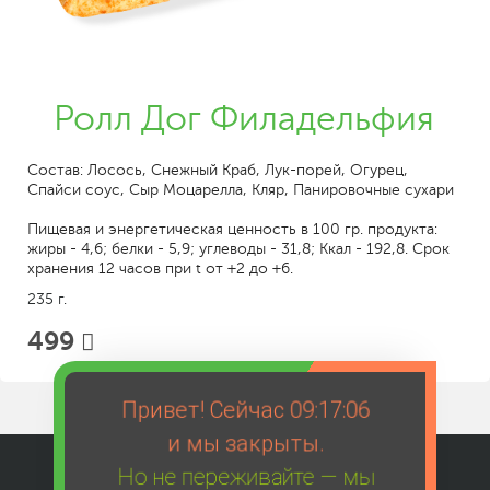
Ролл Дог Филадельфия
Состав: Лосось, Снежный Краб, Лук-порей, Огурец,
Спайси соус, Сыр Моцарелла, Кляр, Панировочные сухари
Пищевая и энергетическая ценность в 100 гр. продукта:
жиры - 4,6; белки - 5,9; углеводы - 31,8; Ккал - 192,8. Срок
хранения 12 часов при t от +2 до +6.
235 г.
499
Привет! Сейчас
09:17:06
и мы закрыты.
Но не переживайте — мы