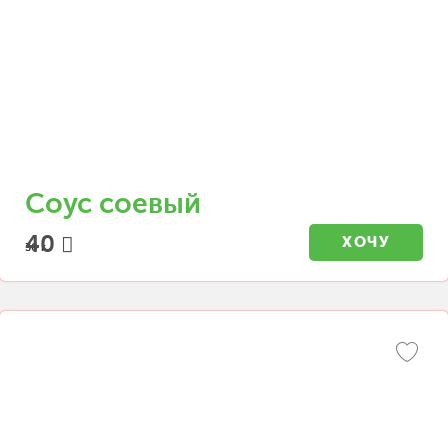
Соус соевый
40
ХОЧУ
30 г.