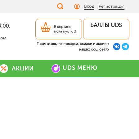
Вход
Регистрация
БАЛЛЫ UDS
:00.
В корзине
пока пусто :(
дом
Промокоды на подарки, скидки и акции в
наших соц. сетях
UDS МЕНЮ
АКЦИИ