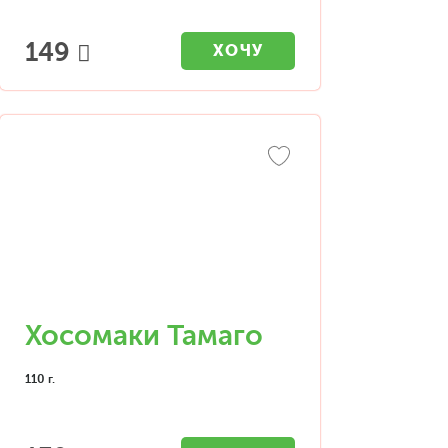
149
ХОЧУ
Хосомаки Тамаго
110 г.