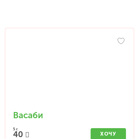
Васаби
5 г.
40
ХОЧУ