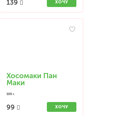
139
ХОЧУ
Хосомаки Пан
Маки
100 г.
99
ХОЧУ