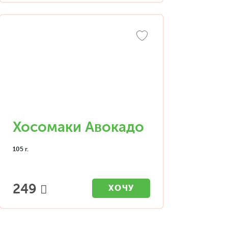
Хосомаки Авокадо
105 г.
249
ХОЧУ